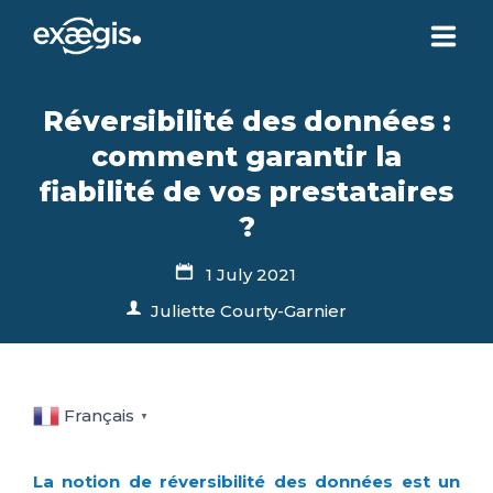
ABOUT US
Réversibilité des données :
comment garantir la
OUR SERVICES
fiabilité de vos prestataires
?
NEWS
1 July 2021
Juliette Courty-Garnier
CONTACT US
YOUR ACCOUNT
Français
▼
La notion de réversibilité des données est un