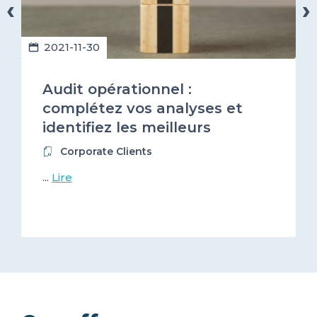
‹
›
2021-11-30
Audit opérationnel :
complétez vos analyses et
identifiez les meilleurs
prestataires numériques !
Corporate Clients
...
Lire