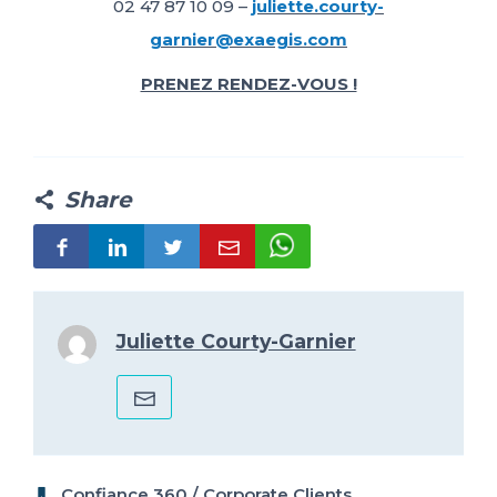
02 47 87 10 09 –
juliette.courty-
garnier@exaegis.com
PRENEZ RENDEZ-VOUS !
Share
Juliette Courty-Garnier
Confiance 360
/
Corporate Clients