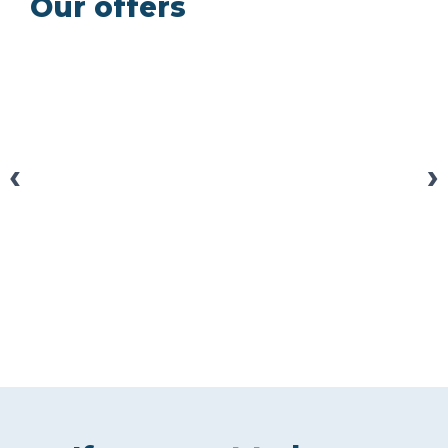
Our offers
‹
›