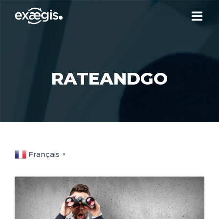
ABOUT US
RATEANDGO
OUR SERVICES
NEWS
CONTACT US
Français
▼
YOUR ACCOUNT