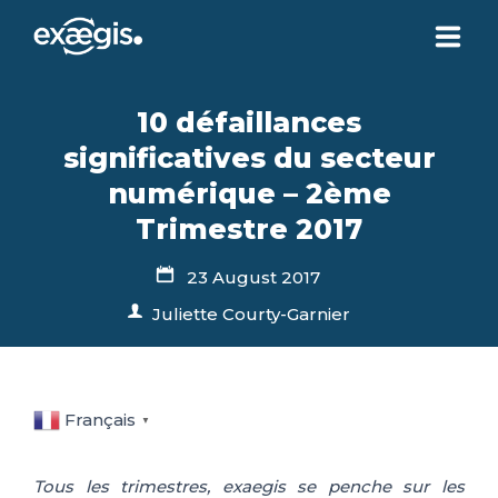
ABOUT US
10 défaillances
significatives du secteur
OUR SERVICES
numérique – 2ème
Trimestre 2017
NEWS
23 August 2017
Juliette Courty-Garnier
CONTACT US
YOUR ACCOUNT
Français
▼
Tous les trimestres, exaegis se penche sur les