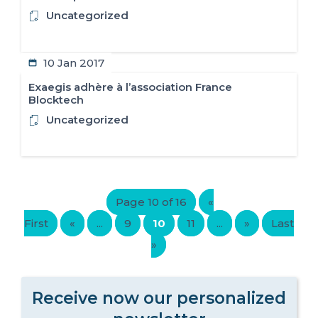
Uncategorized
10 Jan 2017
Exaegis adhère à l’association France
Blocktech
Uncategorized
Page 10 of 16
«
First
«
...
9
10
11
...
»
Last
»
Receive now our personalized