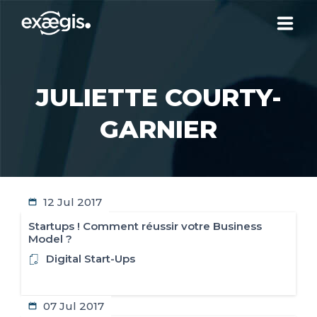
ABOUT US
JULIETTE COURTY-
OUR SERVICES
GARNIER
NEWS
12 Jul 2017
CONTACT US
Startups ! Comment réussir votre Business
Model ?
YOUR ACCOUNT
Digital Start-Ups
07 Jul 2017